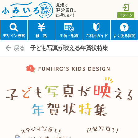
最短で翌営業日に出荷します！
ログイン
ふみいろ年賀状（暑中見舞い）
デザイン検索
価 格
出荷・配送
ご利用ガイド
よくある質問
戻る
子ども写真が映える年賀状特集