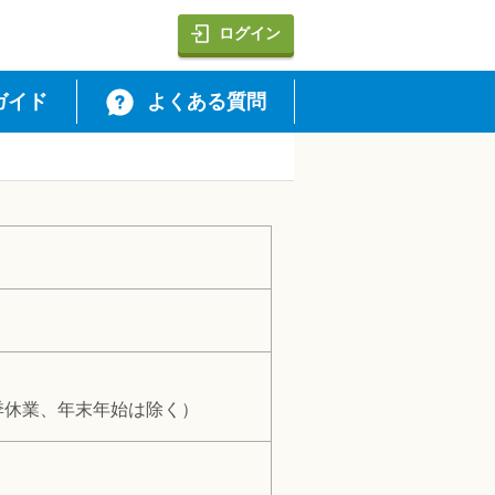
RESS・Diners Club）・代引・あと払い・d払い・PayPay・au P
ログイン
ガイド
よくある質問
よび夏季休業、年末年始は除く）