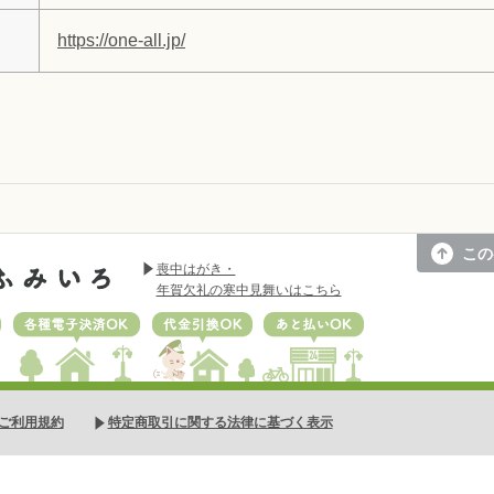
https://one-all.jp/
この
喪中はがき・
年賀欠礼の寒中見舞いはこちら
ドOK
各種電子決済 OK
代金引換OK
あと払いOK
ご利用規約
特定商取引に関する法律に基づく表示