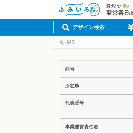
最短で翌営
ふみいろ年賀状（暑中見舞い）
デザイン検索
戻る
商号
所在地
代表番号
事業運営責任者