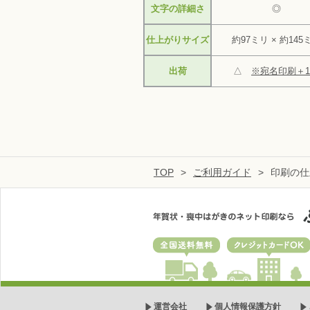
文字の詳細さ
◎
仕上がりサイズ
約97ミリ × 約145
出荷
△
※宛名印刷＋
TOP
>
ご利用ガイド
>
印刷の仕
全国送料無料
クレジットカー
運営会社
個人情報保護方針