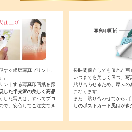
現する銀塩写真プリント、
長時間保存しても優れた画
」。
いつまでも美しく保つ、写
リントする写真印画紙を採
貼り合わせるため、厚みの
現した半光沢の美しく高品
になります。
りした写真は、すべてプロ
また、貼り合わせてから四
ので、安心してご注文でき
しのポストカード風はがき