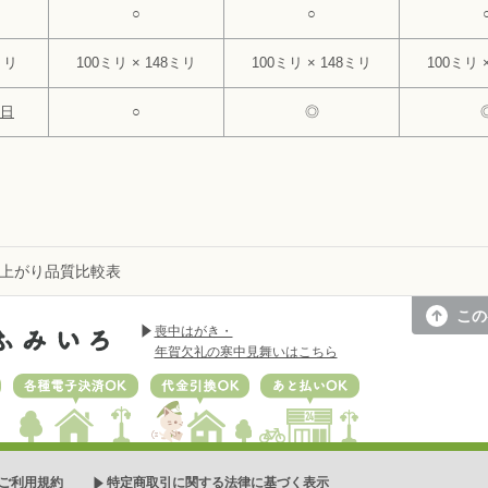
○
○
ミリ
100ミリ × 148ミリ
100ミリ × 148ミリ
100ミリ 
1日
○
◎
上がり品質比較表
この
喪中はがき・
年賀欠礼の寒中見舞いはこちら
ドOK
各種電子決済 OK
代金引換OK
あと払いOK
ご利用規約
特定商取引に関する法律に基づく表示