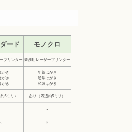
ダード
モノクロ
ープリンター
業務用レーザープリンター
はがき
年賀はがき
はがき
通常はがき
はがき
私製はがき
約5ミリ）
あり（四辺約5ミリ）
-
-
△
×