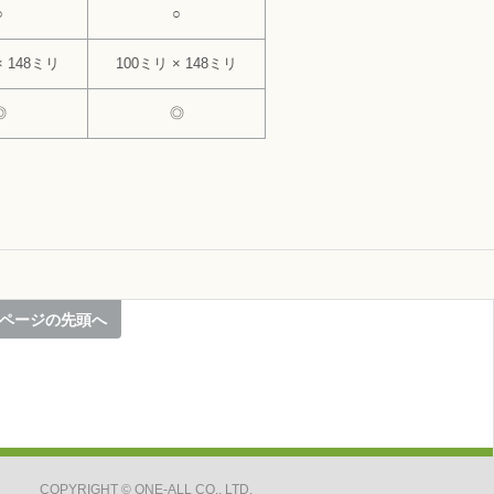
○
○
× 148ミリ
100ミリ × 148ミリ
◎
◎
ページの先頭へ
COPYRIGHT
©
ONE-ALL CO., LTD.