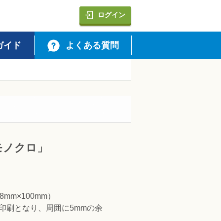
RESS・Diners Club）・代引・あと払い・d払い・PayPay・au P
ログイン
ガイド
よくある質問
モノクロ」
mm×100mm）
印刷となり、周囲に5mmの余