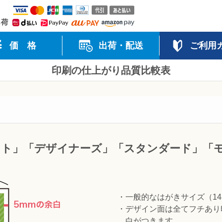
クレジット（VISA・mastercard・JCB・AMERICAN EXP
業日出荷
価 格
出荷・配送
ご利用
印刷の仕上がり品質比較表
ォト」「デザイナーズ」「スタンダード」「
・一般的なはがきサイズ（148
・デザイン面は全てフチあり
白がつきます。